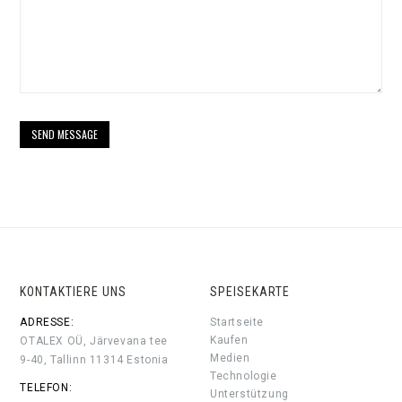
KONTAKTIERE UNS
SPEISEKARTE
ADRESSE:
Startseite
Kaufen
OTALEX OÜ, Järvevana tee
Medien
9-40, Tallinn 11314 Estonia
Technologie
TELEFON:
Unterstützung