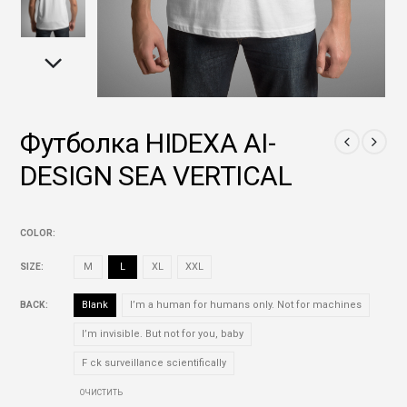
Футболка HIDEXA AI-
DESIGN SEA VERTICAL
COLOR
SIZE
M
L
XL
XXL
BACK
Blank
I’m a human for humans only. Not for machines
I’m invisible. But not for you, baby
F ck surveillance scientifically
ОЧИСТИТЬ