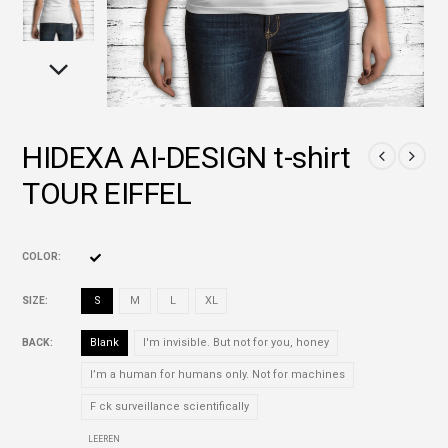
HIDEXA AI-DESIGN t-shirt
TOUR EIFFEL
COLOR
SIZE
S
M
L
XL
BACK
Blank
I'm invisible. But not for you, honey
I’m a human for humans only. Not for machines
F ck surveillance scientifically
LEEREN